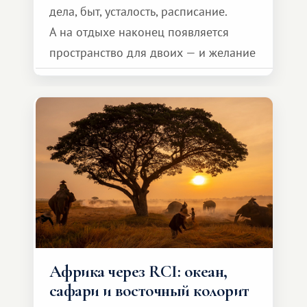
дела, быт, усталость, расписание.
А на отдыхе наконец появляется
пространство для двоих — и желание
сделать для близкого человека что-то
особенное. Не обязательно
масштабное, но тёплое
и запоминающееся :)
Африка через RCI: океан,
сафари и восточный колорит