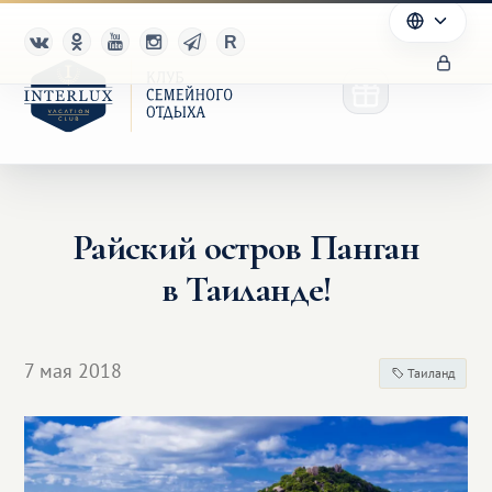
Райский остров Панган
Клуб
в Таиланде!
Преимущества
Партнерам
7 мая 2018
Таиланд
Благотворительность