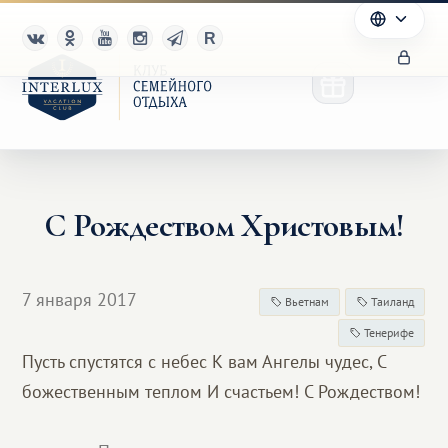
С Рождеством Христовым!
Клуб
Преимущества
7 января 2017
Вьетнам
Таиланд
Партнерам
Тенерифе
Пусть спустятся с небес К вам Ангелы чудес, С
Благотворительность
божественным теплом И счастьем! С Рождеством!