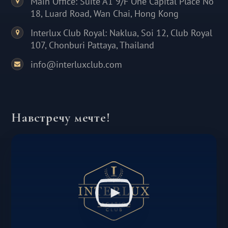
Main Office: Suite A1 9/F One Capital Place No
18, Luard Road, Wan Chai, Hong Kong
Interlux Club Royal: Naklua, Soi 12, Club Royal
107, Chonburi Pattaya, Thailand
info@interluxclub.com
Навстречу мечте!