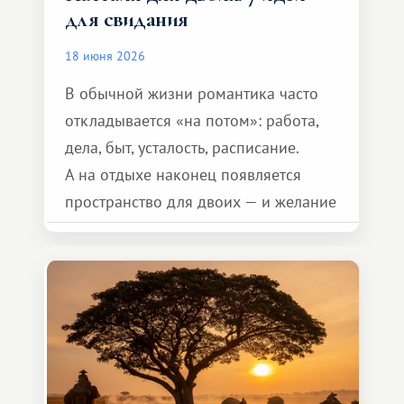
для свидания
18 июня 2026
В обычной жизни романтика часто
откладывается «на потом»: работа,
дела, быт, усталость, расписание.
А на отдыхе наконец появляется
пространство для двоих — и желание
сделать для близкого человека что-то
особенное. Не обязательно
масштабное, но тёплое
и запоминающееся :)