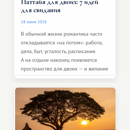
Паттайя для двоих: 7 идей
для свидания
18 июня 2026
В обычной жизни романтика часто
откладывается «на потом»: работа,
дела, быт, усталость, расписание.
А на отдыхе наконец появляется
пространство для двоих — и желание
сделать для близкого человека что-то
особенное. Не обязательно
масштабное, но тёплое
и запоминающееся :)