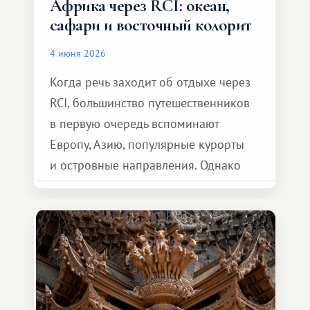
Африка через RCI: океан,
сафари и восточный колорит
4 июня 2026
Когда речь заходит об отдыхе через
RCI, большинство путешественников
в первую очередь вспоминают
Европу, Азию, популярные курорты
и островные направления. Однако
возможности обменной системы
значительно шире. Среди них есть
и Африка — континент, который
способен подарить совершенно иной
формат путешествия.