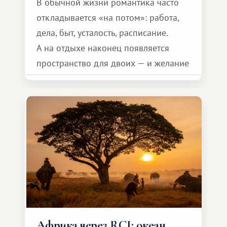
В обычной жизни романтика часто
откладывается «на потом»: работа,
дела, быт, усталость, расписание.
А на отдыхе наконец появляется
пространство для двоих — и желание
сделать для близкого человека что-то
особенное. Не обязательно
масштабное, но тёплое
и запоминающееся :)
Африка через RCI: океан,