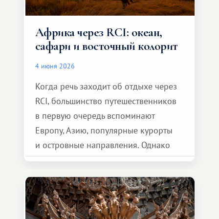
Африка через RCI: океан,
сафари и восточный колорит
4 июня 2026
Когда речь заходит об отдыхе через
RCI, большинство путешественников
в первую очередь вспоминают
Европу, Азию, популярные курорты
и островные направления. Однако
возможности обменной системы
значительно шире. Среди них есть
и Африка — континент, который
способен подарить совершенно иной
формат путешествия.