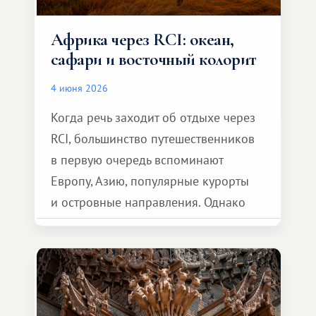
Африка через RCI: океан,
сафари и восточный колорит
4 июня 2026
Когда речь заходит об отдыхе через
RCI, большинство путешественников
в первую очередь вспоминают
Европу, Азию, популярные курорты
и островные направления. Однако
возможности обменной системы
значительно шире. Среди них есть
и Африка — континент, который
способен подарить совершенно иной
формат путешествия.