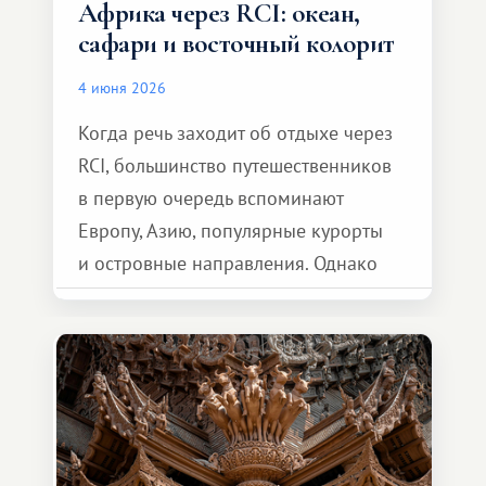
Африка через RCI: океан,
сафари и восточный колорит
4 июня 2026
Когда речь заходит об отдыхе через
RCI, большинство путешественников
в первую очередь вспоминают
Европу, Азию, популярные курорты
и островные направления. Однако
возможности обменной системы
значительно шире. Среди них есть
и Африка — континент, который
способен подарить совершенно иной
формат путешествия.