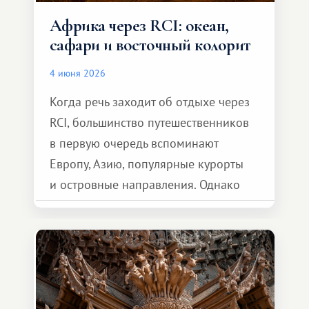
Африка через RCI: океан,
сафари и восточный колорит
4 июня 2026
Когда речь заходит об отдыхе через
RCI, большинство путешественников
в первую очередь вспоминают
Европу, Азию, популярные курорты
и островные направления. Однако
возможности обменной системы
значительно шире. Среди них есть
и Африка — континент, который
способен подарить совершенно иной
формат путешествия.