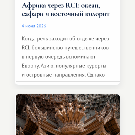
Африка через RCI: океан,
сафари и восточный колорит
4 июня 2026
Когда речь заходит об отдыхе через
RCI, большинство путешественников
в первую очередь вспоминают
Европу, Азию, популярные курорты
и островные направления. Однако
возможности обменной системы
значительно шире. Среди них есть
и Африка — континент, который
способен подарить совершенно иной
формат путешествия.