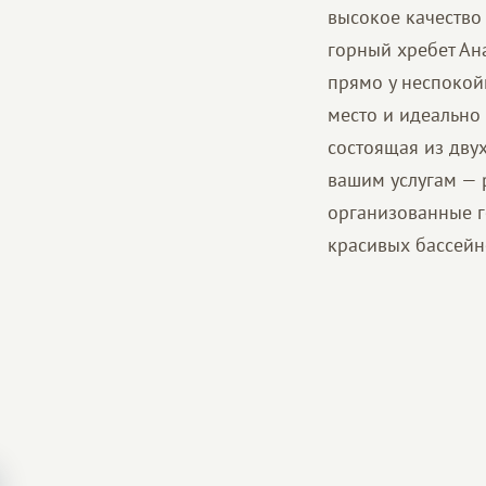
высокое качество
горный хребет Ан
прямо у неспокой
место и идеально
состоящая из дву
вашим услугам — 
организованные г
красивых бассейн