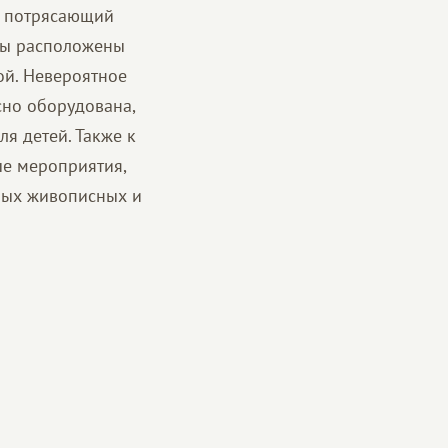
на потрясающий
йны расположены
ой. Невероятное
сно оборудована,
я детей. Также к
ые мероприятия,
мых живописных и