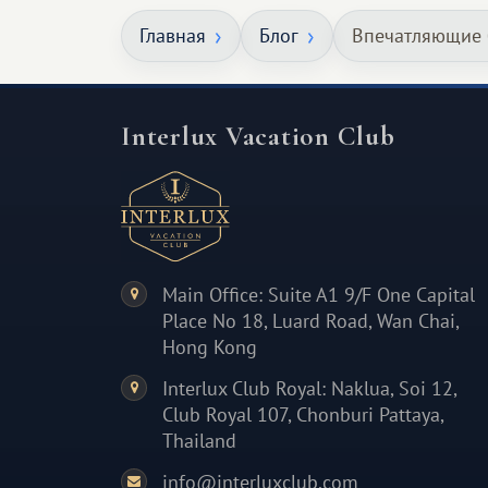
масштабное, но тёплое
Главная
Блог
Впечатляющие 
и запоминающееся :)
Interlux Vacation Club
Main Office: Suite A1 9/F One Capital
Place No 18, Luard Road, Wan Chai,
Hong Kong
Interlux Club Royal: Naklua, Soi 12,
Club Royal 107, Chonburi Pattaya,
Thailand
info@interluxclub.com