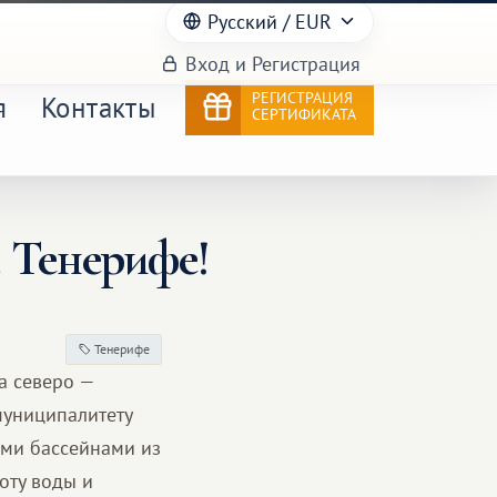
Русский
/ EUR
Вход и Регистрация
РЕГИСТРАЦИЯ
я
Контакты
СЕРТИФИКАТА
 Тенерифе!
Тенерифе
а северо —
муниципалитету
ыми бассейнами из
оту воды и