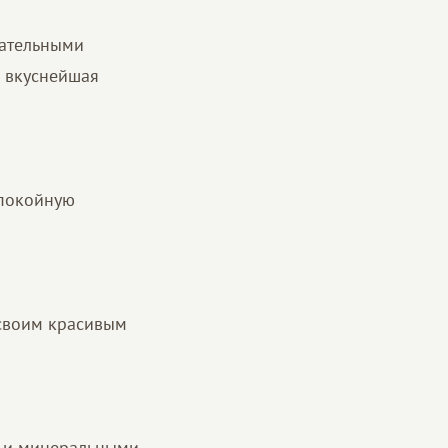
кательными
е вкуснейшая
спокойную
 своим красивым
и и минеральными