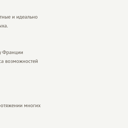
тные и идеально
ыха.
у Франции
са возможностей
ротяжении многих