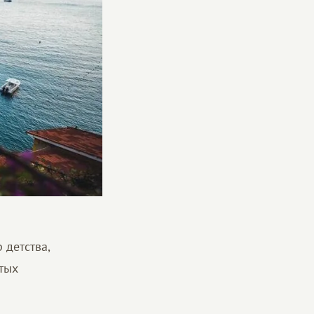
 детства,
тых