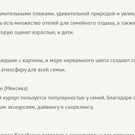
зумительными пляжами, удивительной природой и увле
ь есть множество отелей для семейного отдыха, а такж
торую оценят взрослые, и дети.
шедшие с картины, и море нереального цвета создают 
атмосферу для всей семьи.
н (Мексика)
й курорт пользуется популярностью у семей, благодаря
ым экскурсиям, дайвингу и снорклингу.
среди Карибских островов с восхитительными пляжам