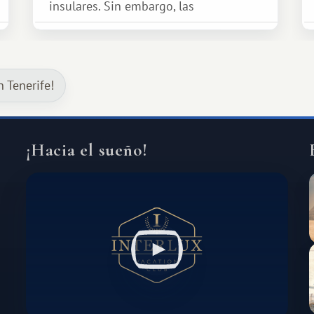
insulares. Sin embargo, las
oportunidades que ofrece el sistema
de intercambio son mucho más
amplias. Entre ellas se encuentra
 Tenerife!
África, un continente que ofrece una
experiencia de viaje completamente
diferente.
¡Hacia el sueño!