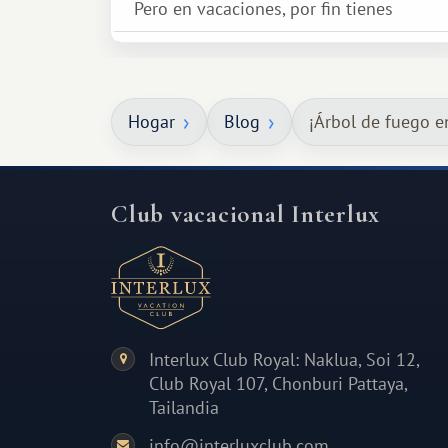
Pero en vacaciones, por fin tienes
espacio para dos y ganas de hacer algo
especial por tu pareja. No tiene por
qué ser algo grandioso, pero sí algo
Hogar
Blog
¡Árbol de fuego en
cálido y memorable.
Club vacacional Interlux
Interlux Club Royal: Naklua, Soi 12,
Club Royal 107, Chonburi Pattaya,
Tailandia
info@interluxclub.com