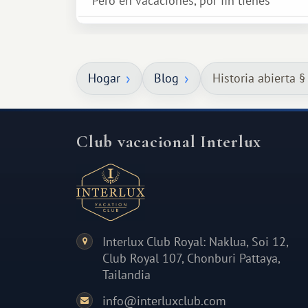
Pero en vacaciones, por fin tienes
espacio para dos y ganas de hacer algo
especial por tu pareja. No tiene por
qué ser algo grandioso, pero sí algo
Hogar
Blog
Historia abierta §
cálido y memorable.
Club vacacional Interlux
Interlux Club Royal: Naklua, Soi 12,
Club Royal 107, Chonburi Pattaya,
Tailandia
info@interluxclub.com