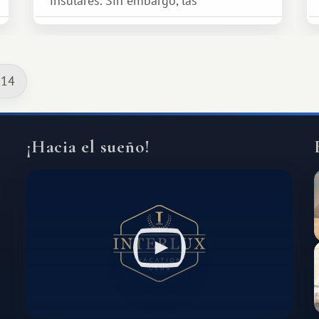
insulares. Sin embargo, las
oportunidades que ofrece el sistema
de intercambio son mucho más
amplias. Entre ellas se encuentra
 14
África, un continente que ofrece una
experiencia de viaje completamente
diferente.
¡Hacia el sueño!