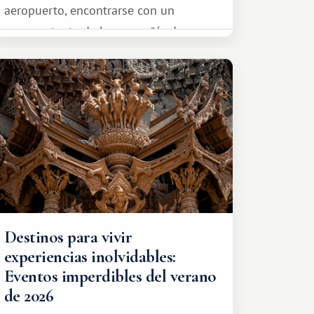
aeropuerto, encontrarse con un
representante de la compañía de
transporte, subir al coche y conducir
tranquilamente hasta el complejo
turístico.
Destinos para vivir
experiencias inolvidables:
Eventos imperdibles del verano
de 2026