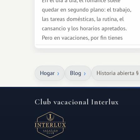
En el día a día, el romance suele
quedar en segundo plano: el trabajo,
las tareas domésticas, la rutina, el
cansancio y los horarios apretados.
Pero en vacaciones, por fin tienes
espacio para dos y ganas de hacer algo
especial por tu pareja. No tiene por
qué ser algo grandioso, pero sí algo
Hogar
Blog
Historia abierta §
cálido y memorable.
Club vacacional Interlux