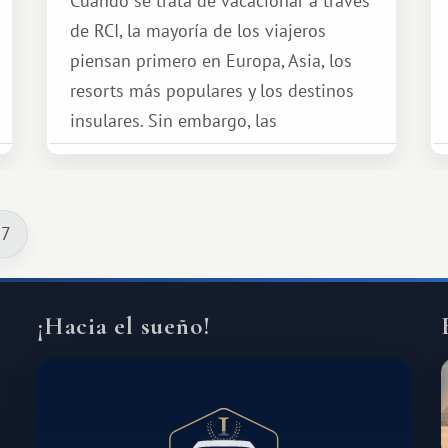
Cuando se trata de vacacionar a través
de RCI, la mayoría de los viajeros
piensan primero en Europa, Asia, los
resorts más populares y los destinos
insulares. Sin embargo, las
oportunidades que ofrece el sistema
de intercambio son mucho más
amplias. Entre ellas se encuentra
 7
África, un continente que ofrece una
experiencia de viaje completamente
diferente.
¡Hacia el sueño!