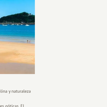
alina y naturaleza
s góticas. El