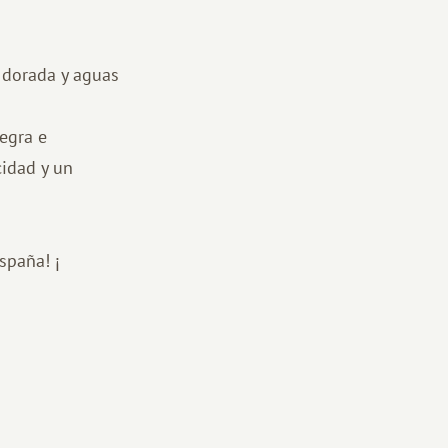
a dorada y aguas
negra e
cidad y un
spaña! ¡