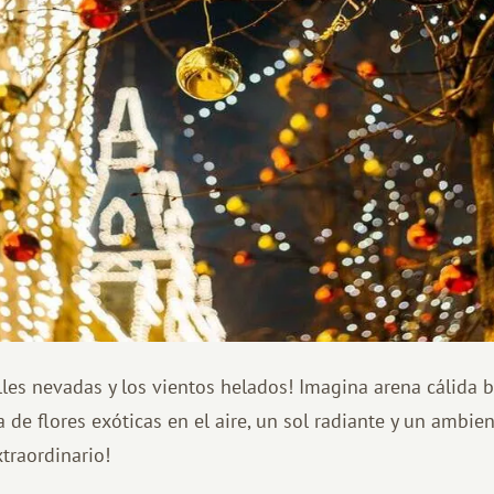
alles nevadas y los vientos helados! Imagina arena cálida b
 de flores exóticas en el aire, un sol radiante y un ambie
traordinario!