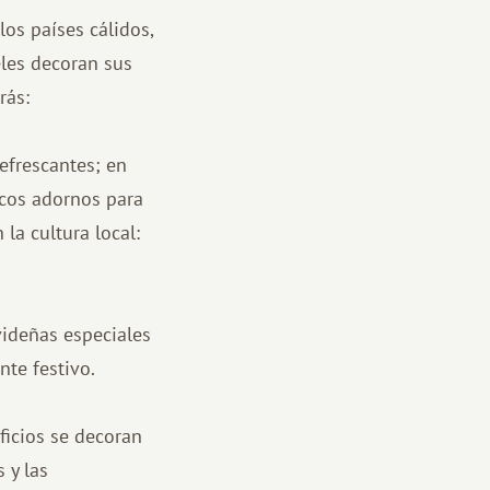
los países cálidos,
eles decoran sus
rás:
efrescantes; en
icos adornos para
la cultura local:
videñas especiales
nte festivo.
ificios se decoran
 y las