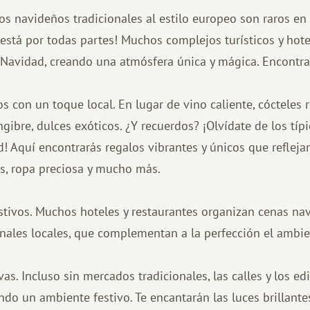
os navideños tradicionales al estilo europeo son raros en 
vo está por todas partes! Muchos complejos turísticos y hot
 Navidad, creando una atmósfera única y mágica. Encontra
 con un toque local. En lugar de vino caliente, cócteles r
ngibre, dulces exóticos. ¿Y recuerdos? ¡Olvídate de los típ
! Aquí encontrarás regalos vibrantes y únicos que reflejan 
as, ropa preciosa y mucho más.
stivos. Muchos hoteles y restaurantes organizan cenas na
onales locales, que complementan a la perfección el ambie
as. Incluso sin mercados tradicionales, las calles y los ed
ndo un ambiente festivo. Te encantarán las luces brillantes