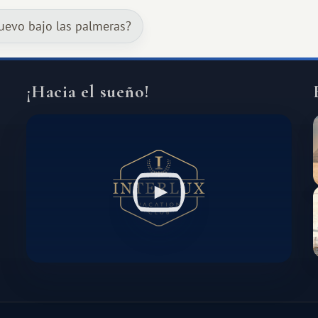
amplias. Entre ellas se encuentra
uevo bajo las palmeras?
África, un continente que ofrece una
experiencia de viaje completamente
diferente.
¡Hacia el sueño!