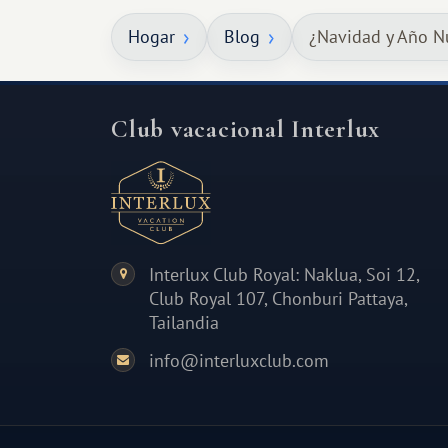
qué ser algo grandioso, pero sí algo
Hogar
Blog
¿Navidad y Año N
cálido y memorable.
Club vacacional Interlux
Interlux Club Royal: Naklua, Soi 12,
Club Royal 107, Chonburi Pattaya,
Tailandia
info@interluxclub.com