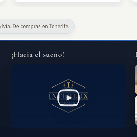
oportunidades que ofrece el sistema
de intercambio son mucho más
amplias. Entre ellas se encuentra
vivía. De compras en Tenerife.
África, un continente que ofrece una
experiencia de viaje completamente
diferente.
¡Hacia el sueño!