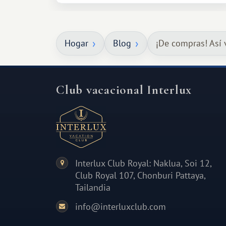
espacio para dos y ganas de hacer algo
especial por tu pareja. No tiene por
qué ser algo grandioso, pero sí algo
Hogar
Blog
¡De compras! Así 
cálido y memorable.
Club vacacional Interlux
Interlux Club Royal: Naklua, Soi 12,
Club Royal 107, Chonburi Pattaya,
Tailandia
info@interluxclub.com