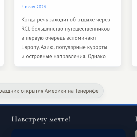
4 июня 2026
Когда речь заходит об отдыхе через
RCI, большинство путешественников
в первую очередь вспоминают
Европу, Азию, популярные курорты
и островные направления. Однако
возможности обменной системы
значительно шире. Среди них есть
и Африка — континент, который
праздник открытия Америки на Тенерифе
способен подарить совершенно иной
формат путешествия.
Навстречу мечте!