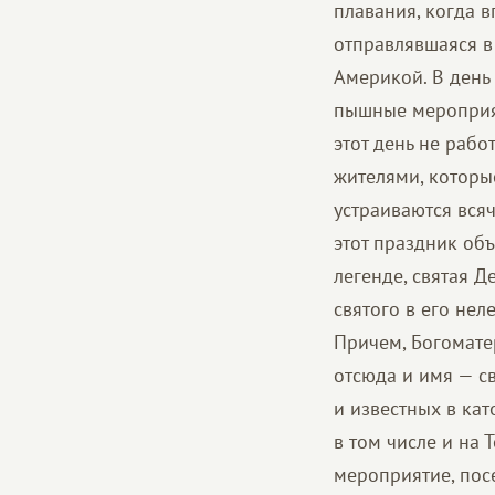
плавания, когда 
отправлявшаяся в
Америкой. В день
пышные мероприят
этот день не рабо
жителями, которы
устраиваются вся
этот праздник об
легенде, святая Д
святого в его не
Причем, Богоматер
отсюда и имя — с
и известных в кат
в том числе и на
мероприятие, пос