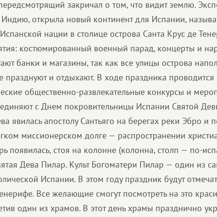
впередсмотрящий закричал о том, что видит землю. Экс
 Индию, открыла новый континент для Испании, назыв
 Испанской нации в столице острова Санта Крус де Тен
ия: костюмированный военный парад, концерты и нар
тают банки и магазины, так как все улицы острова нап
е празднуют и отдыхают. В ходе праздника проводится
ческие общественно-развлекательные конкурсы и мероп
ъединяют с Днем покровительницы Испании Святой Дев
ева явилась апостолу Сантьяго на берегах реки Эбро и
легком миссионерском долге — распространении христиа
ь появилась, стоя на колонне (колонна, столп — по-испа
вятая Дева Пилар. Культ Богоматери Пилар — один из 
олической Испании. В этом году праздник будут отмечат
 Тенерифе. Все желающие смогут посмотреть на это кра
етив один из храмов. В этот день храмы празднично ук