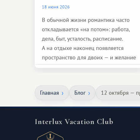
18 июня 2026
В обычной жизни романтика часто
откладывается «на потом»: работа,
дела, быт, усталость, расписание.
А на отдыхе наконец появляется
пространство для двоих — и желание
сделать для близкого человека что-то
особенное. Не обязательно
масштабное, но тёплое
Главная
Блог
12 октября — 
и запоминающееся :)
Interlux Vacation Club