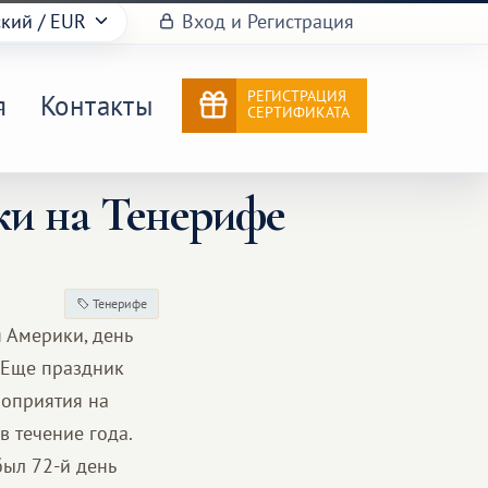
ский
/ EUR
Вход и Регистрация
РЕГИСТРАЦИЯ
я
Контакты
СЕРТИФИКАТА
ки на Тенерифе
Тенерифе
 Америки, день
. Еще праздник
роприятия на
в течение года.
был 72-й день