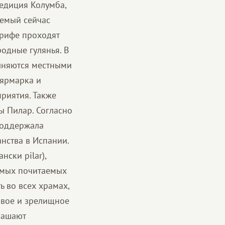
педиция Колумба,
аемый сейчас
ерифе проходят
одные гулянья. В
олняются местными
 ярмарка и
риятия. Также
ы Пилар. Согласно
 поддержала
нства в Испании.
нски pilar),
самых почитаемых
ь во всех храмах,
сивое и зрелищное
рашают