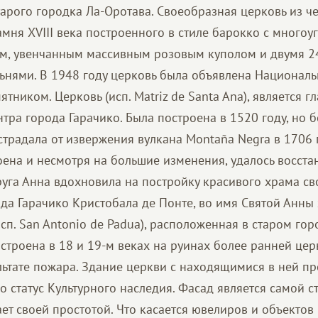
тарого городка Ла-Оротава. Своеобразная церковь из ч
амня XVIII века построенного в стиле барокко с много
м, увенчанным массивным розовым куполом и двумя 
нями. В 1948 году церковь была объявлена ​​Национал
тником. Церковь (исп. Matriz de Santa Ana), является 
тра города Гарачико. Была построена в 1520 году, но б
страдала от извержения вулкана Montaña Negra в 1706 
оена и несмотря на большие изменения, удалось восста
руга Анна вдохновила на постройку красивого храма св
да Гарачико Кристобала де Понте, во имя Святой Анны 
сп. San Antonio de Padua), расположенная в старом гор
строена в 18 и 19-м веках на руинах более ранней цер
льтате пожара. Здание церкви с находящимися в ней п
о статус Культурного наследия. Фасад является самой с
ает своей простотой. Что касается ювелиров и объекто