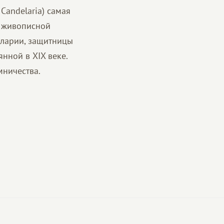
 Candelaria) самая
й живописной
еларии, защитницы
нной в XIX веке.
мничества.