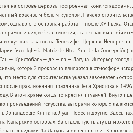
вертая на острове церковь построенная конкистадорами
нчанный красивым белым куполом. Начало строительств
ком, oднако его основная работа — после XVII века. От
норамный вид и без сомнения, станет вашим любимым
м из лучших закатов на Тенерифе. Церковь Непорочног
ии (исп. Iglesia Matriz de Ntra. Sra. de la Concepción),
Сан — Кристобаль — де — ла — Лагуна. Интерьер холодн
асивый, который прекрасно вливается в атмосферу исто
я, что место для строительства указал завоеватель остр
о после празднования праздника Тела Христова в 1496 
оду. В этом храме когда-то крестили гуанчей. Внутри ц
во произведений искусства, авторами которых являют
ль Эрнандес де Кинтана, Луан Перес и другие. Здесь на
на Канарских островах. За отдельную плату вы можете 
оваться видами Ла-Лагуны и окрестностей. Королевск