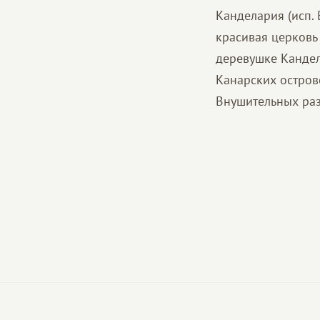
Канделария (исп. B
красивая церковь
деревушке Кандел
Канарских острово
Внушительных раз