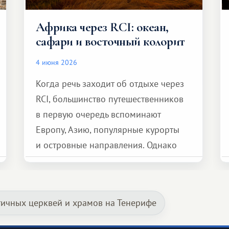
Африка через RCI: океан,
сафари и восточный колорит
4 июня 2026
Когда речь заходит об отдыхе через
RCI, большинство путешественников
в первую очередь вспоминают
Европу, Азию, популярные курорты
и островные направления. Однако
возможности обменной системы
значительно шире. Среди них есть
и Африка — континент, который
тичных церквей и храмов на Тенерифе
способен подарить совершенно иной
формат путешествия.