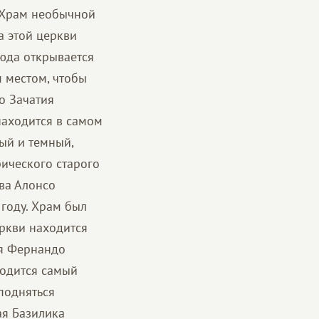
. Храм необычной
а этой церкви
сюда открывается
 местом, чтобы
о Зачатия
 находится в самом
ый и темный,
рического старого
ова Алонсо
году. Храм был
еркви находится
ся Фернандо
ходится самый
подняться
ая Базилика