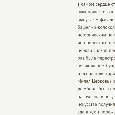
в самом сердце с
вулканического к
выпуклым фасадо
башнями-колоколь
историческим памя
исторического цен
церкви сильно по
раз была перестр
великолепие. Суп
и основателя горо
Милая Церковь ( и
де-Абона, была по
разрушена в резу
искусства получил
здания, он пораж