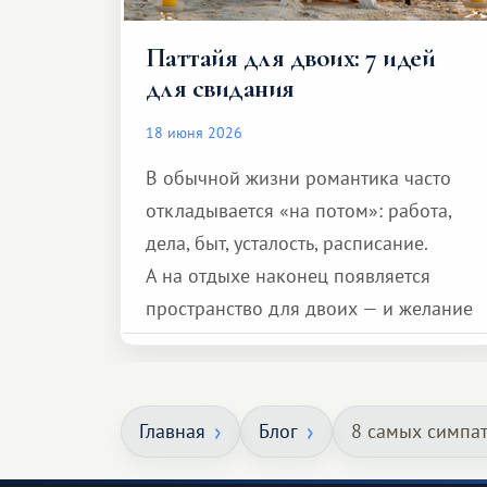
Паттайя для двоих: 7 идей
для свидания
18 июня 2026
В обычной жизни романтика часто
откладывается «на потом»: работа,
дела, быт, усталость, расписание.
А на отдыхе наконец появляется
пространство для двоих — и желание
сделать для близкого человека что-то
особенное. Не обязательно
масштабное, но тёплое
Главная
Блог
8 самых симпа
и запоминающееся :)