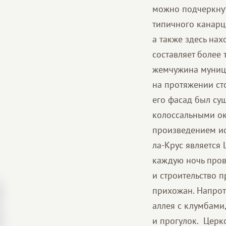
можно подчеркнут
типичного канарца
а также здесь на
составляет более 
жемчужина муници
на протяжении сто
его фасад был су
колоссальными о
произведением ис
ла-Крус является 
каждую ночь пров
и строительство 
прихожан. Напрот
аллея с клумбами
и прогулок. Церко