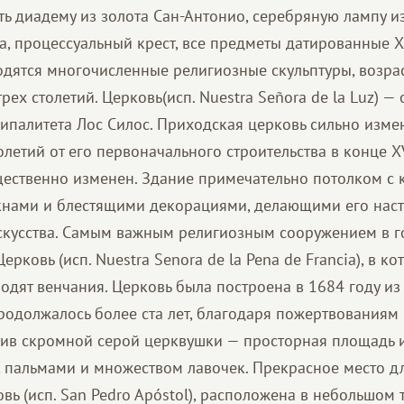
ь диадему из золота Сан-Антонио, серебряную лампу и
, процессуальный крест, все предметы датированные XV
ходятся многочисленные религиозные скульптуры, возра
трех столетий. Церковь(исп. Nuestra Señora de la Luz) 
палитета Лос Силос. Приходская церковь сильно изме
летий от его первоначального строительства в конце XV
щественно изменен. Здание примечательно потолком с 
кнами и блестящими декорациями, делающими его нас
кусства. Самым важным религиозным сооружением в го
Церковь (исп. Nuestra Senora de la Pena de Francia), в к
одят венчания. Церковь была построена в 1684 году из 
продолжалось более ста лет, благодаря пожертвованиям
ив скромной серой церквушки — просторная площадь 
, пальмами и множеством лавочек. Прекрасное место д
вь (исп. San Pedro Apóstol), расположена в небольшом 