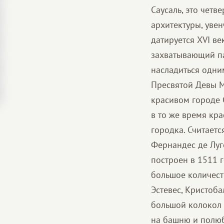
Саусаль, это чет
архитектуры, уве
датируется XVI ве
захватывающий па
насладиться одни
Пресвятой Девы Мар
красивом городе 
в то же время кр
городка. Считаетс
Фернандес де Луг
построен в 1511 г
большое количест
Эстевес, Кристоба
большой колокол 
на башню и полюб