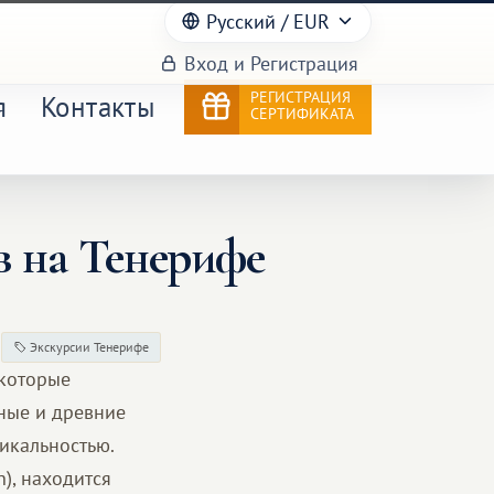
Русский
/ EUR
Вход и Регистрация
РЕГИСТРАЦИЯ
я
Контакты
СЕРТИФИКАТА
в на Тенерифе
Экскурсии Тенерифе
 которые
шные и древние
икальностью.
n), находится