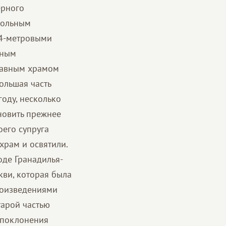
ерного
угольным
24-метровыми
ьным
главным храмом
ольшая часть
году, несколько
новить прежнее
оего супруга
храм и освятили.
оде Гранадилья-
кви, которая была
роизведениями
тарой частью
в поклонения