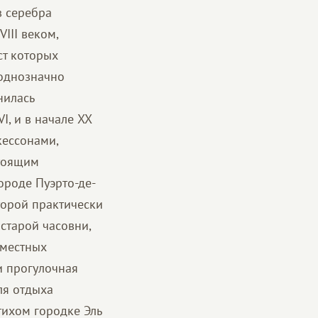
з серебра
III веком,
ст которых
— однозначно
нилась
I, и в начале XX
кессонами,
тоящим
роде Пуэрто-де-
оторой практически
старой часовни,
 местных
и прогулочная
ля отдыха
тихом городке Эль