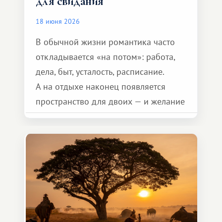
для свидания
18 июня 2026
В обычной жизни романтика часто
откладывается «на потом»: работа,
дела, быт, усталость, расписание.
А на отдыхе наконец появляется
пространство для двоих — и желание
сделать для близкого человека что-то
особенное. Не обязательно
масштабное, но тёплое
и запоминающееся :)