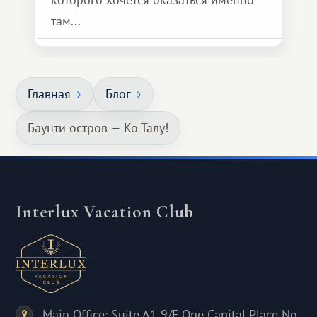
там...
Главная
Блог
Баунти остров — Ко Талу!
Interlux Vacation Club
Main Office: Suite A1 9/F One Capital Place No