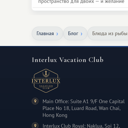
пространство для двоих — и желание
сделать для близкого человека что-то
особенное. Не обязательно
масштабное, но тёплое
Главная
Блог
Блюда из рыбы
и запоминающееся :)
Interlux Vacation Club
Main Office: Suite A1 9/F One Capital
Place No 18, Luard Road, Wan Chai,
Hong Kong
Interlux Club Royal: Naklua, Soi 12,