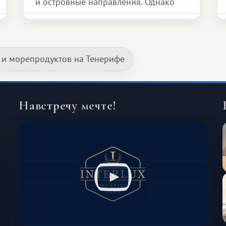
и островные направления. Однако
возможности обменной системы
значительно шире. Среди них есть
и Африка — континент, который
 и морепродуктов на Тенерифе
способен подарить совершенно иной
формат путешествия.
Навстречу мечте!