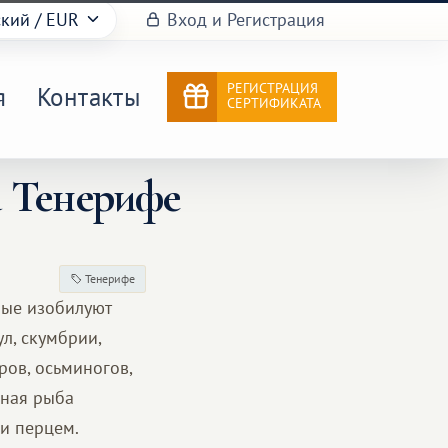
ский
/ EUR
Вход и Регистрация
РЕГИСТРАЦИЯ
я
Контакты
СЕРТИФИКАТА
а Тенерифе
Тенерифе
рые изобилуют
л, скумбрии,
ров, осьминогов,
рная рыба
и перцем.