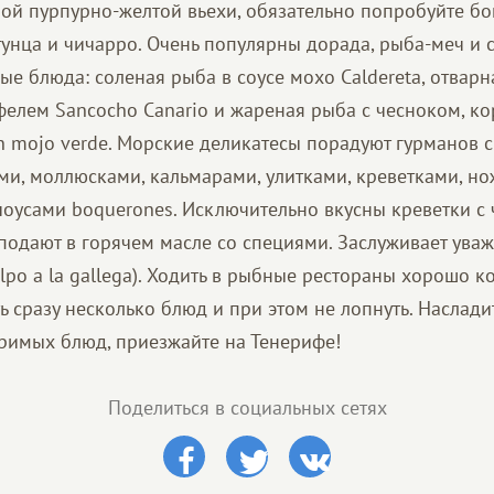
й пурпурно-желтой вьехи, обязательно попробуйте бок
тунца и чичарро. Очень популярны дорада, рыба-меч и 
е блюда: соленая рыба в соусе мохо Caldereta, отварн
фелем Sancocho Canario и жареная рыба с чесноком, к
con mojo verde. Морские деликатесы порадуют гурманов
ми, моллюсками, кальмарами, улитками, креветками, но
чоусами boquerones. Исключительно вкусны креветки с
ых подают в горячем масле со специями. Заслуживает ува
lpo a la gallega). Ходить в рыбные рестораны хорошо к
ь сразу несколько блюд и при этом не лопнуть. Наслад
имых блюд, приезжайте на Тенерифе!
Поделиться в социальных сетях