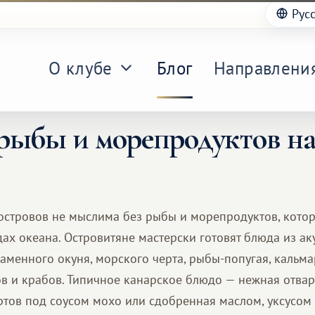
Рус
О клубе
Блог
Направлени
рыбы и морепродуктов н
островов не мыслима без рыбы и морепродуктов, кото
х океана. Островитяне мастерски готовят блюда из аку
каменного окуня, морского черта, рыбы-попугая, кальма
тов и крабов. Типичное канарское блюдо — нежная отва
тов под соусом мохо или сдобренная маслом, уксусом 