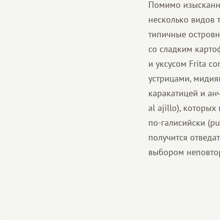
Помимо изысканно
несколько видов 
типичные островны
со сладким карто
и уксусом Frita 
устрицами, мидия
каракатицей и ан
al ajillo), котор
по-галисийски (pu
получится отведат
выбором неповтор