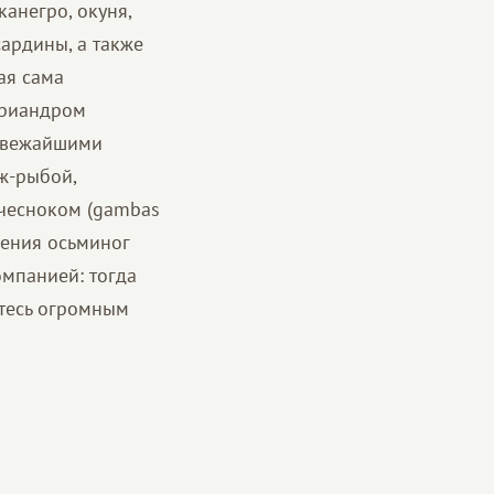
анегро, окуня,
сардины, а также
ая сама
ориандром
 свежайшими
ж-рыбой,
 чесноком (gambas
жения осьминог
омпанией: тогда
итесь огромным