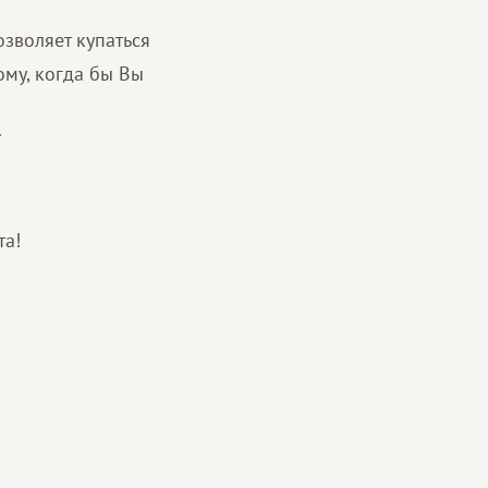
озволяет купаться
ому, когда бы Вы
.
та!