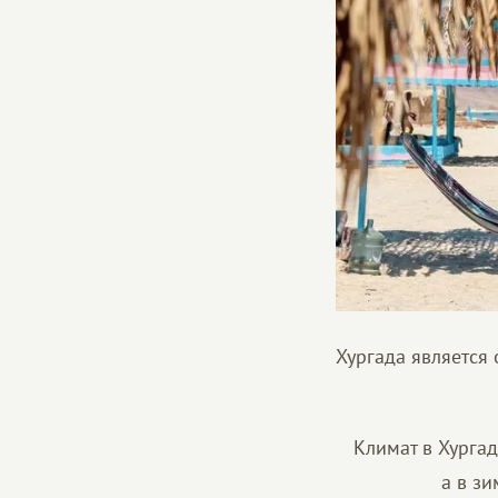
Хургада является
Климат в Хургад
а в з