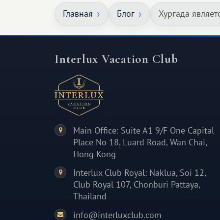
масштабное, но тёплое
Главная
Блог
Хургада являет
и запоминающееся :)
Interlux Vacation Club
Main Office: Suite A1 9/F One Capital
Place No 18, Luard Road, Wan Chai,
Hong Kong
Interlux Club Royal: Naklua, Soi 12,
Club Royal 107, Chonburi Pattaya,
Thailand
info@interluxclub.com