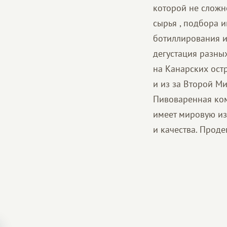
которой не сложн
сырья , подбора 
ботиллирования и 
дегустация разны
на Канарских ост
и из за Второй М
Пивоваренная ком
имеет мировую из
и качества. Прод