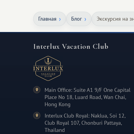
особенное. Не обязательно
масштабное, но тёплое
Главная
Блог
Экскурсия на 
и запоминающееся :)
Interlux Vacation Club
Main Office: Suite A1 9/F One Capital
Place No 18, Luard Road, Wan Chai,
Hong Kong
Interlux Club Royal: Naklua, Soi 12,
Club Royal 107, Chonburi Pattaya,
Thailand