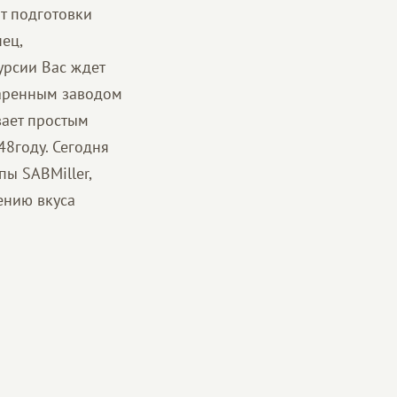
от подготовки
ец,
урсии Вас ждет
варенным заводом
вает простым
48году. Сегодня
ы SABMiller,
ению вкуса