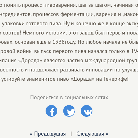
о понять процесс пивоварения, шаг за шагом, начиная 
ингредиентов, процессов ферментации, варения и ,након
упаковки готового пива. Ну и конечно же в конце экск
х сортов! Немного истории: этот завод был первым по
ровах, основан еще в 1938году. Но любое начала не бы
ировой войны выпуск первого пива начался только в 19
пания «Дорада» является частью международной групп
вестность и продолжает развивать инновации по улучш
егустируйте знаменитое пиво «Дорада» на Тенерифе!
Поделиться в социальных сетях
« Предыдущая
|
Следующая »