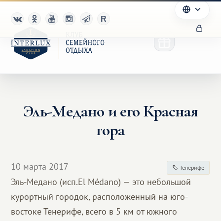
Эль-Медано и его Красная
Клуб
гора
Преимущества
Партнерам
10 марта 2017
Тенерифе
Эль-Медано (исп.El Médano) — это небольшой
Благотворительность
курортный городок, расположенный на юго-
востоке Тенерифе, всего в 5 км от южного