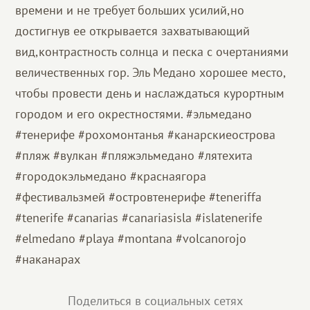
времени и не требует больших усилий,но
достигнув ее открывается захватывающий
вид,контрастность солнца и песка с очертаниями
величественных гор. Эль Медано хорошее место,
чтобы провести день и наслаждаться курортным
городом и его окрестностями. #эльмедано
#тенерифе #рохомонтанья #канарскиеострова
#пляж #вулкан #пляжэльмедано #лятехита
#городокэльмедано #краснаягора
#фестивальзмей #островтенерифе #teneriffa
#tenerife #canarias #canariasisla #islatenerife
#elmedano #playa #montana #volcanorojo
#наканарах
Поделиться в социальных сетях