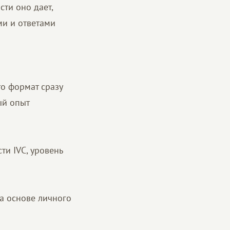
сти оно дает,
ми и ответами
о формат сразу
ый опыт
ти IVC, уровень
а основе личного