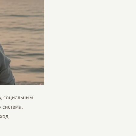
у, социальным
 система,
дход