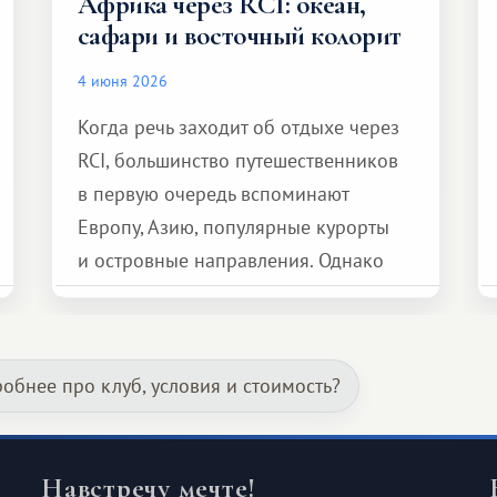
Африка через RCI: океан,
сафари и восточный колорит
4 июня 2026
Когда речь заходит об отдыхе через
RCI, большинство путешественников
в первую очередь вспоминают
Европу, Азию, популярные курорты
и островные направления. Однако
возможности обменной системы
значительно шире. Среди них есть
и Африка — континент, который
робнее про клуб, условия и стоимость?
способен подарить совершенно иной
формат путешествия.
Навстречу мечте!