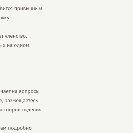
овится привычным
жку.
т членство,
дых на одном
ечает на вопросы
е, размещаетесь
ом сопровождения.
 Вам подробно