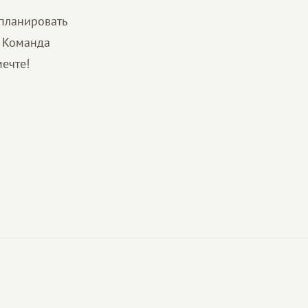
спланировать
. Команда
мечте!