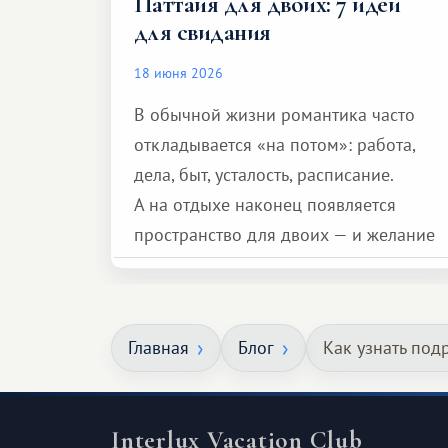
Паттайя для двоих: 7 идей
для свидания
18 июня 2026
В обычной жизни романтика часто
откладывается «на потом»: работа,
дела, быт, усталость, расписание.
А на отдыхе наконец появляется
пространство для двоих — и желание
сделать для близкого человека что-то
особенное. Не обязательно
масштабное, но тёплое
Главная
Блог
Как узнать под
и запоминающееся :)
Interlux Vacation Club