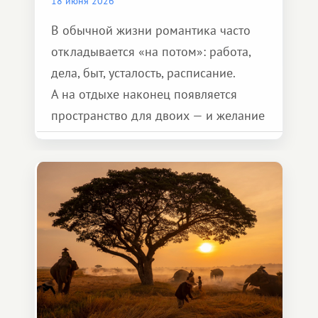
18 июня 2026
В обычной жизни романтика часто
откладывается «на потом»: работа,
дела, быт, усталость, расписание.
А на отдыхе наконец появляется
пространство для двоих — и желание
сделать для близкого человека что-то
особенное. Не обязательно
масштабное, но тёплое
и запоминающееся :)