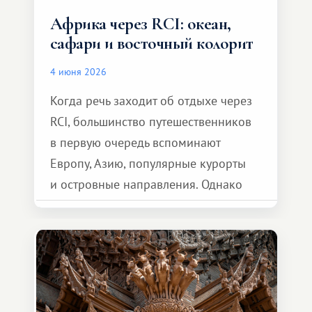
Африка через RCI: океан,
сафари и восточный колорит
4 июня 2026
Когда речь заходит об отдыхе через
RCI, большинство путешественников
в первую очередь вспоминают
Европу, Азию, популярные курорты
и островные направления. Однако
возможности обменной системы
значительно шире. Среди них есть
и Африка — континент, который
способен подарить совершенно иной
формат путешествия.