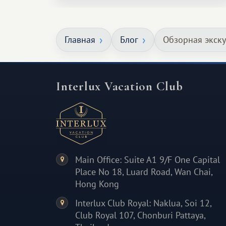
особенное. Не обязательно
масштабное, но тёплое
Главная
Блог
Обзорная экск
и запоминающееся :)
Interlux Vacation Club
Main Office: Suite A1 9/F One Capital
Place No 18, Luard Road, Wan Chai,
Hong Kong
Interlux Club Royal: Naklua, Soi 12,
Club Royal 107, Chonburi Pattaya,