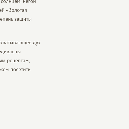
 солнцем, негой
ей «Золотая
тепень защиты
захватывающее дух
 удивлены
ым рецептам,
жем посетить