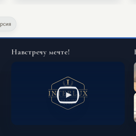
значительно шире. Среди них есть
и Африка — континент, который
урсия
способен подарить совершенно иной
формат путешествия.
Навстречу мечте!