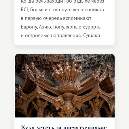
Когда речь заходит об отдыхе через
RCI, большинство путешественников
в первую очередь вспоминают
Европу, Азию, популярные курорты
и островные направления. Однако
возможности обменной системы
значительно шире. Среди них есть
и Африка — континент, который
способен подарить совершенно иной
формат путешествия.
Куда лететь за впечатлениями: