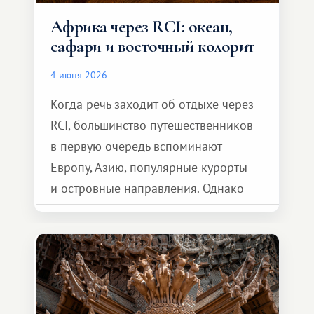
Африка через RCI: океан,
сафари и восточный колорит
4 июня 2026
Когда речь заходит об отдыхе через
RCI, большинство путешественников
в первую очередь вспоминают
Европу, Азию, популярные курорты
и островные направления. Однако
возможности обменной системы
значительно шире. Среди них есть
и Африка — континент, который
способен подарить совершенно иной
формат путешествия.