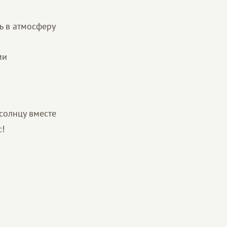
ь в атмосферу
ми
солнцу вместе
с!