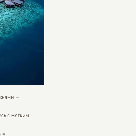
ляжами —
есь с мягким
для