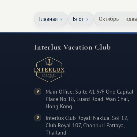
особенное. Не обязательно
масштабное, но тёплое
Главная
Блог
Октябрь — иде
и запоминающееся :)
Interlux Vacation Club
Main Office: Suite A1 9/F One Capital
Place No 18, Luard Road, Wan Chai,
Hong Kong
Interlux Club Royal: Naklua, Soi 12,
Club Royal 107, Chonburi Pattaya,
Thailand