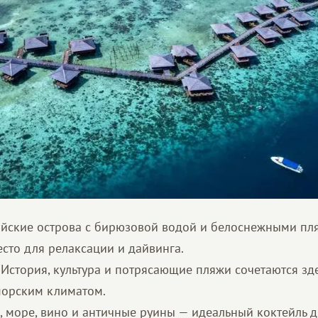
айские острова с бирюзовой водой и белоснежными п
сто для релаксации и дайвинга.
. История, культура и потрясающие пляжи сочетаются зд
орским климатом.
, море, вино и античные руины — идеальный коктейль 