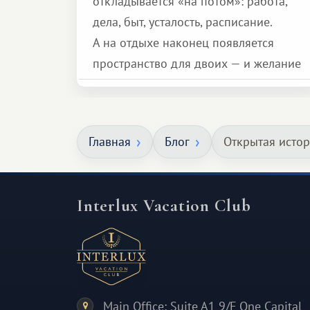
откладывается «на потом»: работа,
дела, быт, усталость, расписание.
А на отдыхе наконец появляется
пространство для двоих — и желание
сделать для близкого человека что-то
особенное. Не обязательно
масштабное, но тёплое
Главная
Блог
Открытая истор
и запоминающееся :)
Interlux Vacation Club
Main Office: Suite A1 9/F One Capital