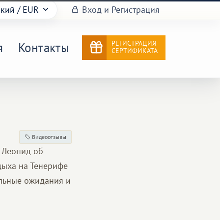
ский
/ EUR
Вход и Регистрация
РЕГИСТРАЦИЯ
я
Контакты
СЕРТИФИКАТА
Видеоотзывы
 Леонид об
тдыха на Тенерифе
альные ожидания и