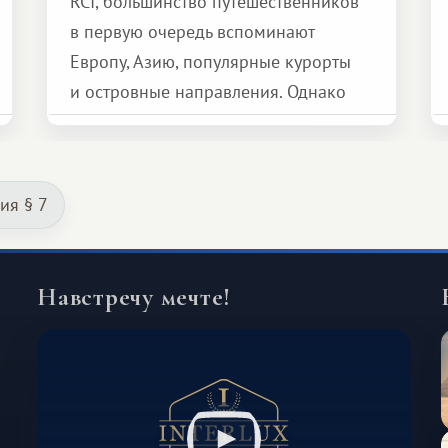
RCI, большинство путешественников
в первую очередь вспоминают
Европу, Азию, популярные курорты
и островные направления. Однако
возможности обменной системы
значительно шире. Среди них есть
и Африка — континент, который
ия § 7
способен подарить совершенно иной
формат путешествия.
Навстречу мечте!