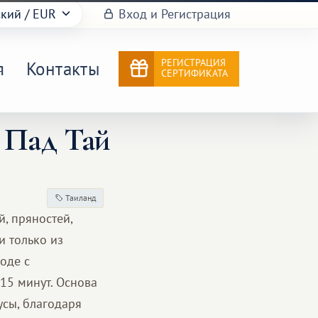
ский
/ EUR
Вход и Регистрация
РЕГИСТРАЦИЯ
я
Контакты
СЕРТИФИКАТА
 Пад Тай
Таиланд
й, пряностей,
и только из
оде с
15 минут. Основа
усы, благодаря