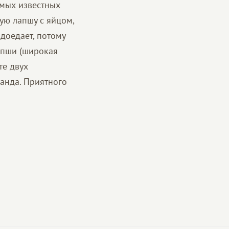
амых известных
ую лапшу с яйцом,
доедает, потому
апши (широкая
те двух
ланда. Приятного