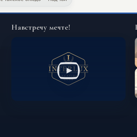
способен подарить совершенно иной
формат путешествия.
Навстречу мечте!