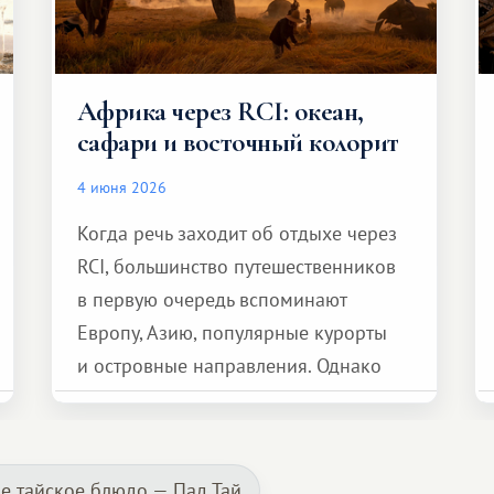
Африка через RCI: океан,
сафари и восточный колорит
4 июня 2026
Когда речь заходит об отдыхе через
RCI, большинство путешественников
в первую очередь вспоминают
Европу, Азию, популярные курорты
и островные направления. Однако
возможности обменной системы
значительно шире. Среди них есть
и Африка — континент, который
е тайское блюдо — Пад Тай