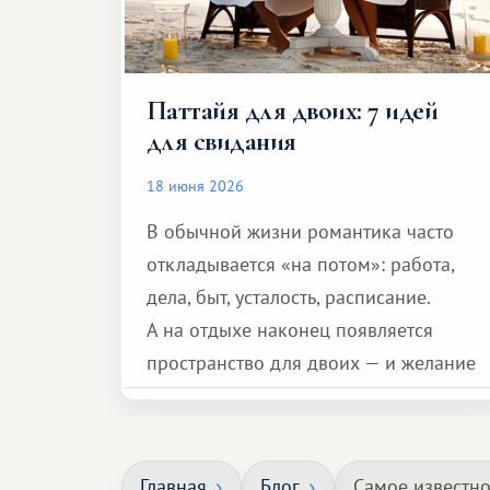
Паттайя для двоих: 7 идей
для свидания
18 июня 2026
В обычной жизни романтика часто
откладывается «на потом»: работа,
дела, быт, усталость, расписание.
А на отдыхе наконец появляется
пространство для двоих — и желание
сделать для близкого человека что-то
особенное. Не обязательно
масштабное, но тёплое
Главная
Блог
Самое известно