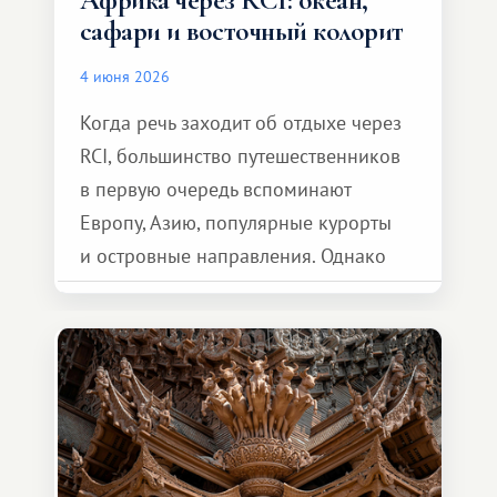
Африка через RCI: океан,
сафари и восточный колорит
4 июня 2026
Когда речь заходит об отдыхе через
RCI, большинство путешественников
в первую очередь вспоминают
Европу, Азию, популярные курорты
и островные направления. Однако
возможности обменной системы
значительно шире. Среди них есть
и Африка — континент, который
способен подарить совершенно иной
формат путешествия.