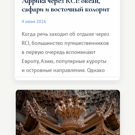
Африка через RCI: океан,
сафари и восточный колорит
4 июня 2026
Когда речь заходит об отдыхе через
RCI, большинство путешественников
в первую очередь вспоминают
Европу, Азию, популярные курорты
и островные направления. Однако
возможности обменной системы
значительно шире. Среди них есть
и Африка — континент, который
способен подарить совершенно иной
формат путешествия.