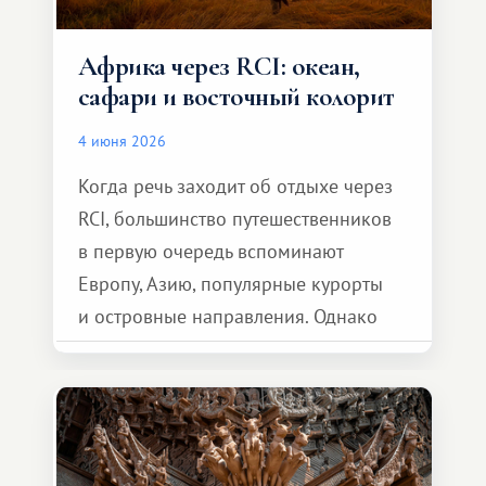
Африка через RCI: океан,
сафари и восточный колорит
4 июня 2026
Когда речь заходит об отдыхе через
RCI, большинство путешественников
в первую очередь вспоминают
Европу, Азию, популярные курорты
и островные направления. Однако
возможности обменной системы
значительно шире. Среди них есть
и Африка — континент, который
способен подарить совершенно иной
формат путешествия.