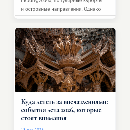
Европу, Азию, популярные курорты
и островные направления. Однако
возможности обменной системы
значительно шире. Среди них есть
и Африка — континент, который
способен подарить совершенно иной
формат путешествия.
Куда лететь за впечатлениями:
события лета 2026, которые
стоят внимания
18 мая 2026