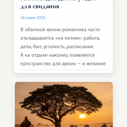
для свидания
18 июня 2026
В обычной жизни романтика часто
откладывается «на потом»: работа,
дела, быт, усталость, расписание.
А на отдыхе наконец появляется
пространство для двоих — и желание
сделать для близкого человека что-то
особенное. Не обязательно
масштабное, но тёплое
и запоминающееся :)