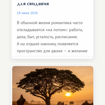
для свидания
18 июня 2026
В обычной жизни романтика часто
откладывается «на потом»: работа,
дела, быт, усталость, расписание.
А на отдыхе наконец появляется
пространство для двоих — и желание
сделать для близкого человека что-то
особенное. Не обязательно
масштабное, но тёплое
и запоминающееся :)