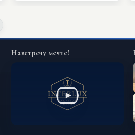
значительно шире. Среди них есть
и Африка — континент, который
способен подарить совершенно иной
формат путешествия.
Навстречу мечте!