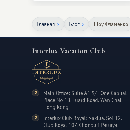
особенное. Не обязательно
масштабное, но тёплое
Главная
Блог
Шоу Фламенко
и запоминающееся :)
Interlux Vacation Club
Main Office: Suite A1 9/F One Capital
Place No 18, Luard Road, Wan Chai,
Hong Kong
Interlux Club Royal: Naklua, Soi 12,
Club Royal 107, Chonburi Pattaya,