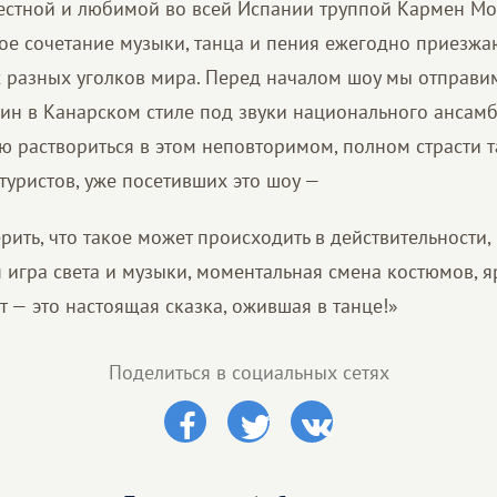
естной и любимой во всей Испании труппой Кармен Мо
ное сочетание музыки, танца и пения ежегодно приезж
х разных уголков мира. Перед началом шоу мы отправи
ин в Канарском стиле под звуки национального ансамб
ю раствориться в этом неповторимом, полном страсти т
туристов, уже посетивших это шоу —
рить, что такое может происходить в действительности,
 игра света и музыки, моментальная смена костюмов, я
ет — это настоящая сказка, ожившая в танце!»
Поделиться в социальных сетях