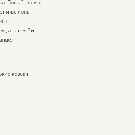
та. Полюбоваться
ают миллионы
мся
ля, а затем Вы
анце.
ркие краски,