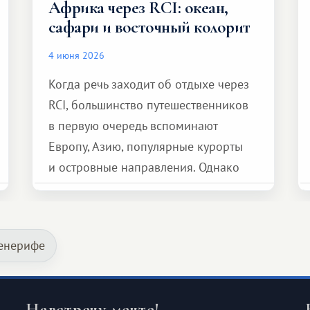
Африка через RCI: океан,
сафари и восточный колорит
4 июня 2026
Когда речь заходит об отдыхе через
RCI, большинство путешественников
в первую очередь вспоминают
Европу, Азию, популярные курорты
и островные направления. Однако
возможности обменной системы
значительно шире. Среди них есть
и Африка — континент, который
Тенерифе
способен подарить совершенно иной
формат путешествия.
Навстречу мечте!