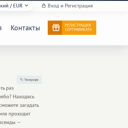
ский
/ EUR
Вход и Регистрация
РЕГИСТРАЦИЯ
я
Контакты
СЕРТИФИКАТА
Тенерифе
ть раз
небо? Находясь
 сможете загадать
емля проходит
ерсеиды —