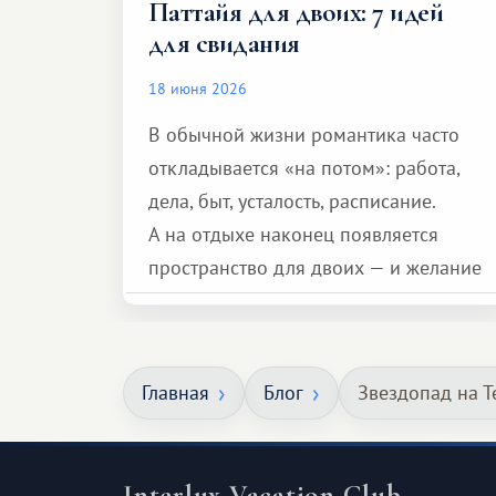
Паттайя для двоих: 7 идей
для свидания
18 июня 2026
В обычной жизни романтика часто
откладывается «на потом»: работа,
дела, быт, усталость, расписание.
А на отдыхе наконец появляется
пространство для двоих — и желание
сделать для близкого человека что-то
особенное. Не обязательно
масштабное, но тёплое
Главная
Блог
Звездопад на 
и запоминающееся :)
Interlux Vacation Club