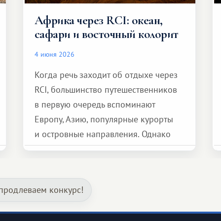
Африка через RCI: океан,
сафари и восточный колорит
4 июня 2026
Когда речь заходит об отдыхе через
RCI, большинство путешественников
в первую очередь вспоминают
Европу, Азию, популярные курорты
и островные направления. Однако
возможности обменной системы
значительно шире. Среди них есть
и Африка — континент, который
продлеваем конкурс!
способен подарить совершенно иной
формат путешествия.