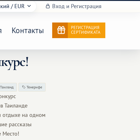
ский
/ EUR
Вход и Регистрация
РЕГИСТРАЦИЯ
я
Контакты
СЕРТИФИКАТА
курс!
Таиланд
Тенерифе
онкурс
 в Таиланде
м отдыхе на одном
шие рассказы
 Место!