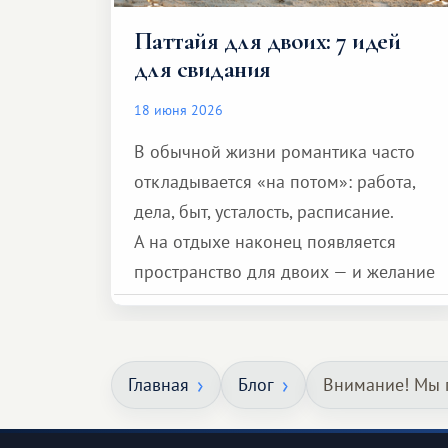
Паттайя для двоих: 7 идей
для свидания
18 июня 2026
В обычной жизни романтика часто
откладывается «на потом»: работа,
дела, быт, усталость, расписание.
А на отдыхе наконец появляется
пространство для двоих — и желание
сделать для близкого человека что-то
особенное. Не обязательно
масштабное, но тёплое
Главная
Блог
Внимание! Мы 
и запоминающееся :)