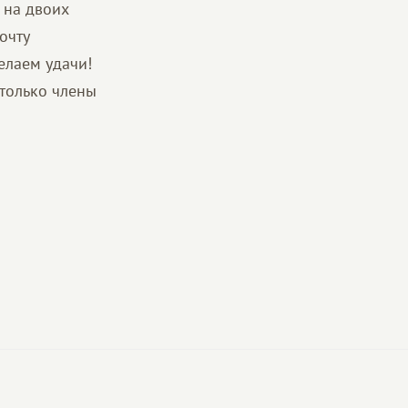
 на двоих
очту
елаем удачи!
 только члены