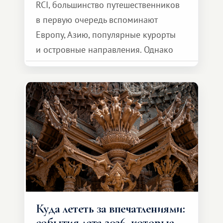
RCI, большинство путешественников
в первую очередь вспоминают
Европу, Азию, популярные курорты
и островные направления. Однако
возможности обменной системы
значительно шире. Среди них есть
и Африка — континент, который
способен подарить совершенно иной
формат путешествия.
Куда лететь за впечатлениями:
события лета 2026, которые