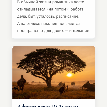
В обычной жизни романтика часто
откладывается «на потом»: работа,
дела, быт, усталость, расписание.
А на отдыхе наконец появляется
пространство для двоих — и желание
сделать для близкого человека что-то
особенное. Не обязательно
масштабное, но тёплое
и запоминающееся :)
Африка через RCI: океан,