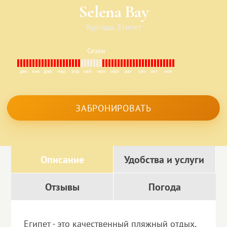
Selena Bay
Хургада, Египет
Сезон
дек
янв
фев
мар
апр
май
июн
июл
авг
сен
окт
ноя
ЗАБРОНИРОВАТЬ
Описание
Удобства и услуги
Отзывы
Погода
Египет - это качественный пляжный отдых,