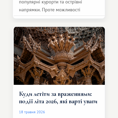
популярні курорти та острівні
напрямки. Проте можливості
обмінної системи значно ширші.
Серед них є і Африка – континент,
який здатний подарувати зовсім
інший формат подорожі.
Куди летіти за враженнями:
події літа 2026, які варті уваги
18 травня 2026