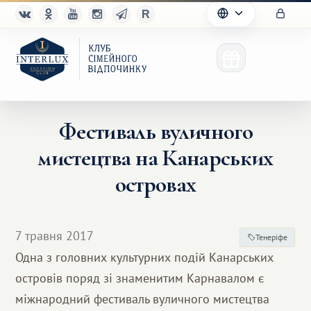
Фестиваль вуличного
мистецтва на Канарських
Клуб
островах
Переваги
Партнерам
7 травня 2017
Тенеріфе
Одна з головних культурних подій Канарських
Благотворительность
островів поряд зі знаменитим Карнавалом є
міжнародний фестиваль вуличного мистецтва