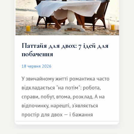
Паттайя для двох: 7 ідей для
побачення
18 червня 2026
У звичайному житті романтика часто
відкладається "на потім": робота,
справи, побут, втома, розклад. А на
відпочинку, нарешті, з'являється
простір для двох — і бажання
зробити для близької людини щось
особливе. Не обов'язково масштабне,