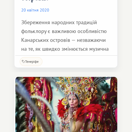
20 квітня 2020
Збереження народних традицій
фольклору є важливою особливістю
Канарських островів — незважаючи
на те, як швидко змінюється музична
мода, канарці з любов'ю та повагою
Тенеріфе
вшановують і зберігають свої
традиції.