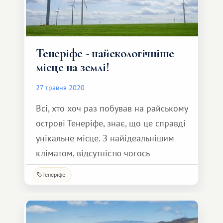
Тенеріфе - найекологічніше
місце на землі!
27 травня 2020
Всі, хто хоч раз побував на райському
острові Тенеріфе, знає, що це справді
унікальне місце. З найідеальнішим
кліматом, відсутністю чогось
небезпечного в океані та на землі, а
Тенеріфе
головне, із найчистішим повітрям та
водою!