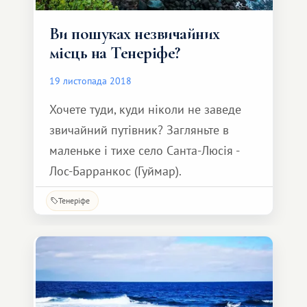
Ви пошуках незвичайних
місць на Тенеріфе?
19 листопада 2018
Хочете туди, куди ніколи не заведе
звичайний путівник? Загляньте в
маленьке і тихе село Санта-Люсія -
Лос-Барранкос (Гуймар).
Тенеріфе