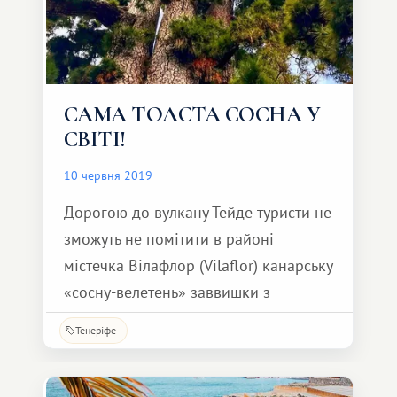
САМА ТОЛСТА СОСНА У
СВІТІ!
10 червня 2019
Дорогою до вулкану Тейде туристи не
зможуть не помітити в районі
містечка Вілафлор (Vilaflor) канарську
«сосну-велетень» заввишки з
двадцятиповерховий будинок
Тенеріфе