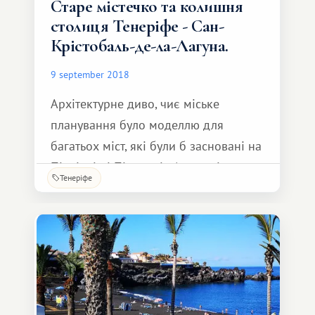
Старе містечко та колишня
столиця Тенеріфе - Сан-
Крістобаль-де-ла-Лагуна.
9 september 2018
Архітектурне диво, чиє міське
планування було моделлю для
багатьох міст, які були б засновані на
Північній і Південній Америці, що
Тенеріфе
потім знову відкрилося.