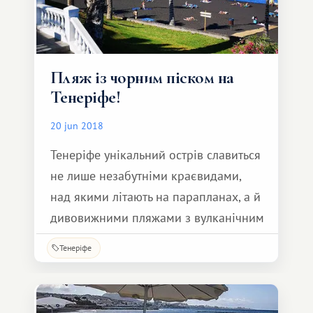
Пляж із чорним піском на
Тенеріфе!
20 jun 2018
Тенеріфе унікальний острів славиться
не лише незабутніми краєвидами,
над якими літають на парапланах, а й
дивовижними пляжами з вулканічним
піском.
Тенеріфе