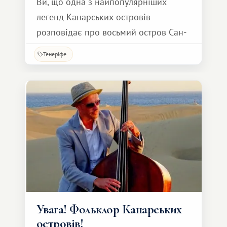
Ви, що одна з найпопулярніших
легенд Канарських островів
розповідає про восьмий остров Сан-
Борондон, який то з'являється, то
Тенеріфе
зникає неподалік Ієрро і
проглядається крізь море хмар з
островів Тенеріфе, Ла-Пальма, Ієрро і
Ла-Гомера.
Увага! Фольклор Канарських
островів!