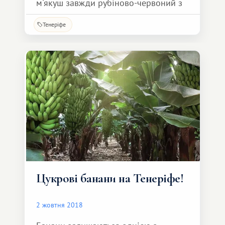
м'якуш завжди рубіново-червоний з
безліччю насіння.
Тенеріфе
Цукрові банани на Тенеріфе!
2 жовтня 2018