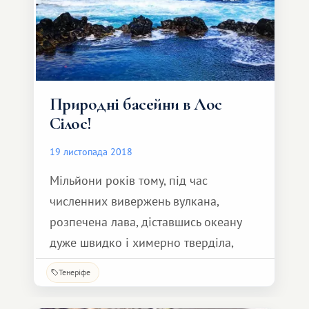
Природні басейни в Лос
Сілос!
19 листопада 2018
Мільйони років тому, під час
численних вивержень вулкана,
розпечена лава, діставшись океану
дуже швидко і химерно тверділа,
місцями утворюючи своєрідні
Тенеріфе
природні ванни та басейни.