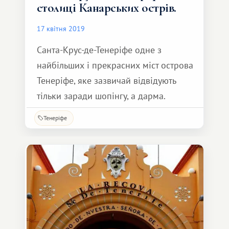
столиці Канарських острів.
17 квітня 2019
Санта-Крус-де-Тенеріфе одне з
найбільших і прекрасних міст острова
Тенеріфе, яке зазвичай відвідують
тільки заради шопінгу, а дарма.
Тенеріфе