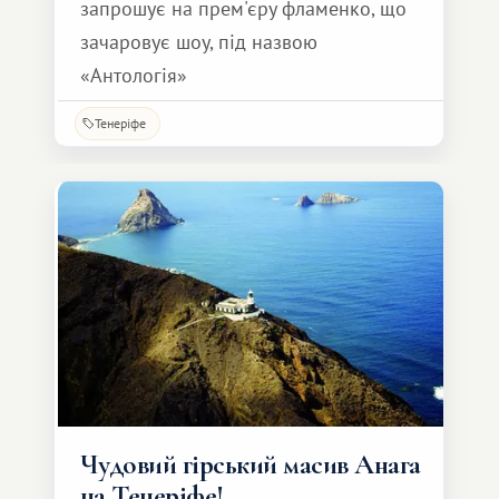
запрошує на прем'єру фламенко, що
зачаровує шоу, під назвою
«Антологія»
Тенеріфе
Чудовий гірський масив Анага
на Тенеріфе!