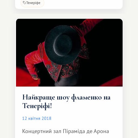
Тенеріфе
Найкраще шоу фламенко на
Тенеріфі!
12 квітня 2018
Концертний зал Піраміда де Арона