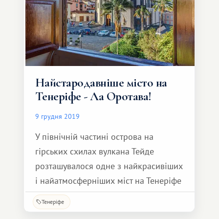
Найстародавніше місто на
Тенеріфе - Ла Оротава!
9 грудня 2019
У північній частині острова на
гірських схилах вулкана Тейде
розташувалося одне з найкрасивіших
і найатмосферніших міст на Тенеріфе
- Ла Оротава!
Тенеріфе