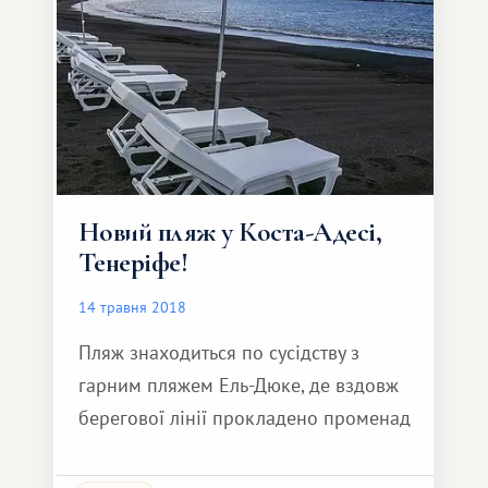
Новий пляж у Коста-Адесі,
Тенеріфе!
14 травня 2018
Пляж знаходиться по сусідству з
гарним пляжем Ель-Дюке, де вздовж
берегової лінії прокладено променад