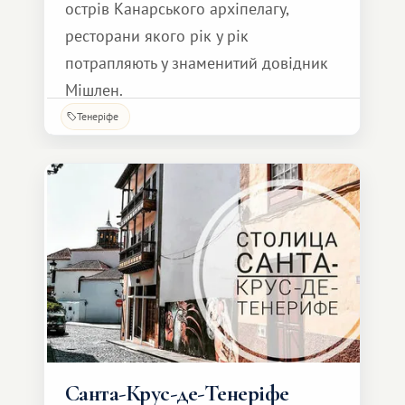
острів Канарського архіпелагу,
ресторани якого рік у рік
потрапляють у знаменитий довідник
Мішлен.
Тенеріфе
Санта-Крус-де-Тенеріфе