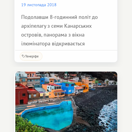
19 листопада 2018
Подолавши 8-годинний політ до
архіпелагу з семи Канарських
островів, панорама з вікна
ілюмінатора відкривається
фантастична! Дух захоплює!
Тенеріфе
Конусоподібна «маківка» гордо
височить над островом Тенеріфе —
вулкан Тейде.