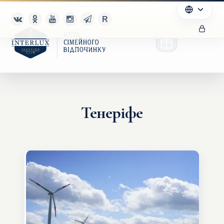
Тенеріфе
Клуб
Переваги
Партнерам
Благотворительность