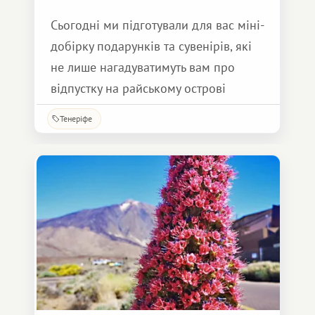
Сьогодні ми підготували для вас міні-
добірку подарунків та сувенірів, які
не лише нагадуватимуть вам про
відпустку на райському острові
Тенеріфе, а й порадують ваших
Тенеріфе
рідних та близьких.