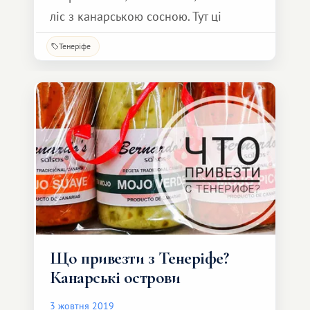
ліс з канарською сосною. Тут ці
дерева відрізняються від звичної нам
Тенеріфе
сосни, давайте розбиратися чому?
Що привезти з Тенеріфе?
Канарські острови
3 жовтня 2019