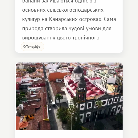
Банани залишаються однією з
основних сільськогосподарських
культур на Канарських островах. Сама
природа створила чудові умови для
вирощування цього тропічного
фрукта.
Тенеріфе